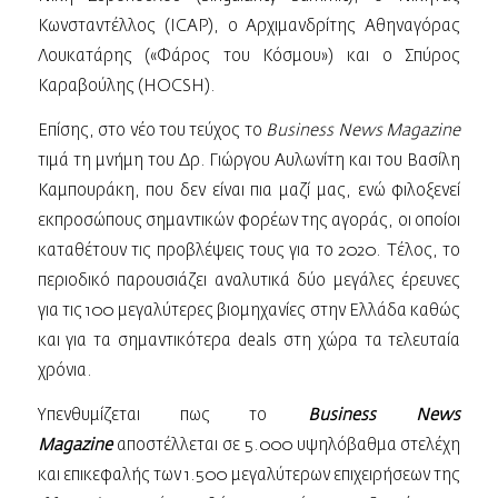
Κωνσταντέλλος (ICAP), o Aρχιμανδρίτης Αθηναγόρας
Λουκατάρης («Φάρος του Κόσμου») και ο Σπύρος
Καραβούλης (HOCSH).
Επίσης, στο νέο του τεύχος το
Business
News
Magazine
τιμά τη μνήμη του Δρ. Γιώργου Αυλωνίτη και του Βασίλη
Καμπουράκη, που δεν είναι πια μαζί μας, ενώ φιλοξενεί
εκπροσώπους σημαντικών φορέων της αγοράς, οι οποίοι
καταθέτουν τις προβλέψεις τους για το 2020. Τέλος, το
περιοδικό παρουσιάζει αναλυτικά δύο μεγάλες έρευνες
για τις 100 μεγαλύτερες βιομηχανίες στην Ελλάδα καθώς
και για τα σημαντικότερα deals στη χώρα τα τελευταία
χρόνια.
Υπενθυμίζεται πως το
Business News
Μagazine
αποστέλλεται σε 5.000 υψηλόβαθμα στελέχη
και επικεφαλής των 1.500 μεγαλύτερων επιχειρήσεων της