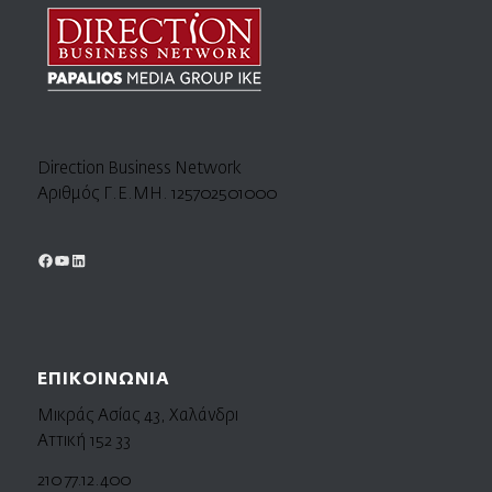
Direction Business Network
Αριθμός Γ.Ε.ΜΗ. 125702501000
ΕΠΙΚΟΙΝΩΝΙΑ
Μικράς Ασίας 43, Χαλάνδρι
Αττική 152 33
210 77.12.400