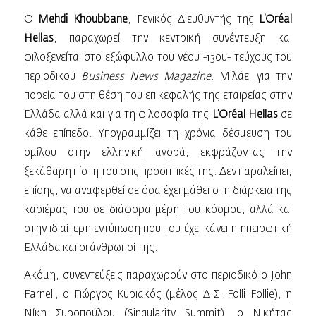
O
Mehdi Khoubbane
, Γενικός Διευθυντής της
L’Oréal
Hellas
, παραχωρεί την κεντρική συνέντευξη και
φιλοξενείται στο εξώφυλλο του νέου -13ου- τεύχους του
περιοδικού
Business
News
Magazine
. Μιλάει για την
πορεία του στη θέση του επικεφαλής της εταιρείας στην
Ελλάδα αλλά και για τη φιλοσοφία της
L’Oréal Hellas
σε
κάθε επίπεδο. Υπογραμμίζει τη χρόνια δέσμευση του
ομίλου στην ελληνική αγορά, εκφράζοντας την
ξεκάθαρη πίστη του στις προοπτικές της. Δεν παραλείπει,
επίσης, να αναφερθεί σε όσα έχει μάθει στη διάρκεια της
καριέρας του σε διάφορα μέρη του κόσμου, αλλά και
στην ιδιαίτερη εντύπωση που του έχει κάνει η ηπειρωτική
Ελλάδα και οι άνθρωποί της.
Ακόμη, συνεντεύξεις παραχωρούν στο περιοδικό ο John
Farnell, o Γιώργος Κυριακός (μέλος Δ.Σ. Folli Follie), η
Νίκη Συροπούλου (Singularity Summit), ο Νικήτας