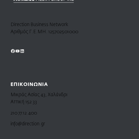
Direction Business Network
Αριθμός Γ.Ε.ΜΗ. 125702501000
ΕΠΙΚΟΙΝΩΝΙΑ
Μικράς Ασίας 43, Χαλάνδρι
Αττική 152 33
210 77.12.400
info@direction.gr