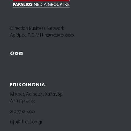
Direction Business Network
Αριθμός Γ.Ε.ΜΗ. 125702501000
ΕΠΙΚΟΙΝΩΝΙΑ
Μικράς Ασίας 43, Χαλάνδρι
Αττική 152 33
210 77.12.400
info@direction.gr