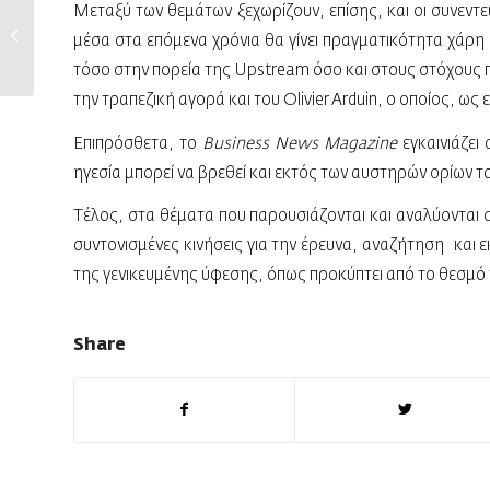
Μεταξύ των θεμάτων ξεχωρίζουν, επίσης, και οι συνεντε
Στις 11 Ιουνίου
αναδεικνύονται οι
μέσα στα επόμενα χρόνια θα γίνει πραγματικότητα χάρη 
«Πρωταγωνιστές...
τόσο στην πορεία της Upstream όσο και στους στόχους π
την τραπεζική αγορά και του Olivier Arduin, ο οποίος, ως
Eπιπρόσθετα, το
Business News Magazine
εγκαινιάζει
ηγεσία μπορεί να βρεθεί και εκτός των αυστηρών ορίων τ
Τέλος, στα θέματα που παρουσιάζονται και αναλύονται σ
συντονισμένες κινήσεις για την έρευνα, αναζήτηση και
της γενικευμένης ύφεσης, όπως προκύπτει από το θεσμό 
Share