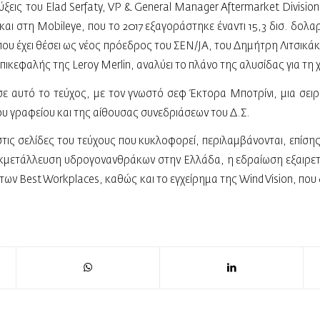
ύξεις του Elad Serfaty, VP & General Manager Aftermarket Divis
και στη Mobileye, που το 2017 εξαγοράστηκε έναντι 15,3 δισ. δολ
ου έχει θέσει ως νέος πρόεδρος του ΣΕΝ/JA, του Δημήτρη Λιτσικάκη
 επικεφαλής της Leroy Merlin, αναλύει το πλάνο της αλυσίδας για τη
 σε αυτό το τεύχος, με τον γνωστό σεφ Έκτορα Μποτρίνι, μια σε
ου γραφείου και της αίθουσας συνεδριάσεων του Δ.Σ.
τις σελίδες του τεύχους που κυκλοφορεί, περιλαμβάνονται, επίσης
 εκμετάλλευση υδρογονανθράκων στην Ελλάδα, η εδραίωση εξαιρετι
των Best Workplaces, καθώς και το εγχείρημα της Wind Vision, που