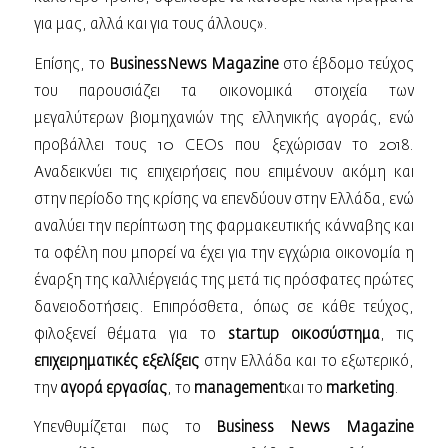
για μας, αλλά και για τους άλλους».
Επίσης, το
ΒusinessNews Magazine
στο έβδομο τεύχος
του παρουσιάζει τα οικονομικά στοιχεία των
μεγαλύτερων βιομηχανιών της ελληνικής αγοράς, ενώ
προβάλλει τους 10 CEOs που ξεχώρισαν το 2018.
Αναδεικνύει τις επιχειρήσεις που επιμένουν ακόμη και
στην περίοδο της κρίσης να επενδύουν στην Ελλάδα, ενώ
αναλύει την περίπτωση της φαρμακευτικής κάνναβης και
τα οφέλη που μπορεί να έχει για την εγχώρια οικονομία η
έναρξη της καλλιέργειάς της μετά τις πρόσφατες πρώτες
δανειοδοτήσεις. Επιπρόσθετα, όπως σε κάθε τεύχος,
φιλοξενεί θέματα για το
startup οικοσύστημα
, τις
επιχειρηματικές εξελίξεις
στην Ελλάδα και το εξωτερικό,
την
αγορά εργασίας
, το
management
και το
marketing
.
Υπενθυμίζεται πως το
Business News Μagazine