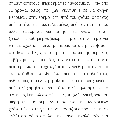
σημαντικότερους επιχειρηματίες παγκοσμίως. Πριν από
70 χρόνια, όμως, το 1948, γεννήθηκε σε μια σκηνή
Βεδουίνων στην έρημο. Στα επτά του χρόνια, ορφανός
από μητέρα και εγκαταλειμμένος από τον πατέρα του
αλλά διψασμένος για μάθηση και γνώση, διένυε
ξυπόλυτος καθημερινά χιλιόμετρα μέσα στην έρημο, για
να πάει σχολείο. Τελικά, με πείσμα κατάφερε να φτάσει
στο Montpellier, χάρη σε μια υποτροφία της συριακής
κυβέρνησης για σπουδές μηχανικού και αυτή ήταν η
αφετηρία για το φτωχό αγόρι που γεννήθηκε στην έρημο
και κατόρθωσε να γίνει ένας από τους πιο πλούσιους
ανθρώπους του πλανήτη. «Μπορεί κάποιος να ξεκινήσει
από πολύ χαμηλά και να φτάσει πολύ ψηλά,αρκεί να το
πιστέψει», λέει ενώ αναφέρει πως «η ζωή είναι εξ ορισμού
μικρή και μπορούμε να παραμείνουμε συγκεκριμένο
χρόνο πάνω στη γη. Για να τον αξιοποιήσουμε με τον
καλύτερο τρόπο, οφείλουμε να κάνουμε καλά πράγματα