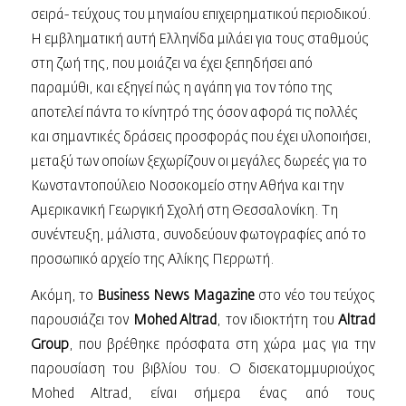
σειρά- τεύχους του μηνιαίου επιχειρηματικού περιοδικού.
Η εμβληματική αυτή Ελληνίδα μιλάει για τους σταθμούς
στη ζωή της, που μοιάζει να έχει ξεπηδήσει από
παραμύθι, και εξηγεί πώς η αγάπη για τον τόπο της
αποτελεί πάντα το κίνητρό της όσον αφορά τις πολλές
και σημαντικές δράσεις προσφοράς που έχει υλοποιήσει,
μεταξύ των οποίων ξεχωρίζουν οι μεγάλες δωρεές για το
Κωνσταντοπούλειο Νοσοκομείο στην Αθήνα και την
Αμερικανική Γεωργική Σχολή στη Θεσσαλονίκη. Τη
συνέντευξη, μάλιστα, συνοδεύουν φωτογραφίες από το
προσωπικό αρχείο της Αλίκης Περρωτή.
Ακόμη, το
Βusiness News Magazine
στο νέο του τεύχος
παρουσιάζει τον
Μohed Altrad
, τον ιδιοκτήτη του
Altrad
Group
, που βρέθηκε πρόσφατα στη χώρα μας για την
παρουσίαση του βιβλίου του. Ο δισεκατομμυριούχος
Mohed Altrad, είναι σήμερα ένας από τους