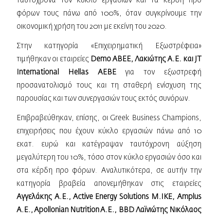
ταυτόχρονα τον κύκλο εργασιών και τα κέρδη προ
φόρων τους πάνω από 100%, όταν συγκρίνουμε την
οικονομική χρήση του 2011 με εκείνη του 2020.
Στην κατηγορία «Eπιχειρηματική Εξωστρέφεια»
τιμήθηκαν οι εταιρείες
Demo ABEE, Λακιώτης Α.Ε. και JT
International Hellas ΑΕΒΕ
για τον εξωστρεφή
προσανατολισμό τους και τη σταθερή ενίσχυση της
παρουσίας και των συνεργασιών τους εκτός συνόρων.
Επιβραβεύθηκαν, επίσης, οι Greek Business Champions,
επιχειρήσεις που έχουν κύκλο εργασιών πάνω από 10
εκατ. ευρώ και κατέγραψαν ταυτόχρονη αύξηση
μεγαλύτερη του 10%, τόσο στον κύκλο εργασιών όσο και
στα κέρδη προ φόρων. Αναλυτικότερα, σε αυτήν την
κατηγορία βραβεία απονεμήθηκαν στις εταιρείες
Αγγελάκης A.E., Active Energy Solutions Μ.ΙΚΕ, Amplus
A.E., Apollonian Nutrition A.E., BBD Λαϊνιώτης Νικόλαος