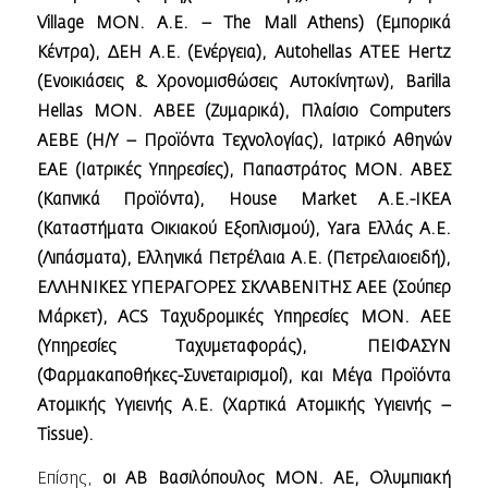
Village ΜΟΝ. Α.Ε. – The Mall Athens) (Εμπορικά
Κέντρα), ΔΕΗ Α.Ε. (Ενέργεια), Autohellas ΑΤΕΕ Hertz
(Ενοικιάσεις & Χρονομισθώσεις Αυτοκίνητων), Barilla
Hellas ΜΟΝ. AΒΕΕ (Ζυμαρικά), Πλαίσιο Computers
ΑΕΒΕ (Η/Υ – Προϊόντα Τεχνολογίας), Ιατρικό Αθηνών
ΕΑΕ (Ιατρικές Υπηρεσίες), Παπαστράτος ΜΟΝ. ΑΒΕΣ
(Καπνικά Προϊόντα), House Market A.E.-IKEΑ
(Καταστήματα Οικιακού Εξοπλισμού), Yara Ελλάς Α.Ε.
(Λιπάσματα), Ελληνικά Πετρέλαια Α.E. (Πετρελαιοειδή),
ΕΛΛΗΝΙΚΕΣ ΥΠΕΡΑΓΟΡΕΣ ΣΚΛΑΒΕΝΙΤΗΣ AEE (Σούπερ
Μάρκετ), ACS Ταχυδρομικές Υπηρεσίες ΜΟΝ. ΑΕΕ
(Υπηρεσίες Ταχυμεταφοράς), ΠΕΙΦΑΣΥΝ
(Φαρμακαποθήκες-Συνεταιρισμοί), και Μέγα Προϊόντα
Ατομικής Υγιεινής Α.Ε. (Χαρτικά Ατομικής Υγιεινής –
Tissue).
Επίσης,
οι ΑΒ Βασιλόπουλος ΜΟΝ. ΑE, Ολυμπιακή