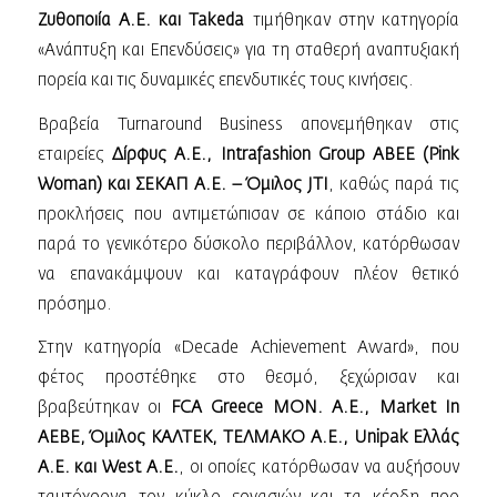
Ζυθοποιία Α.Ε. και Takeda
τιμήθηκαν στην κατηγορία
«Ανάπτυξη και Επενδύσεις» για τη σταθερή αναπτυξιακή
πορεία και τις δυναμικές επενδυτικές τους κινήσεις.
Βραβεία Turnaround Business απονεμήθηκαν στις
εταιρείες
Δίρφυς Α.Ε., Intrafashion Group ΑΒΕΕ (Pink
Woman) και ΣΕΚΑΠ Α.Ε. – Όμιλος JTI
, καθώς παρά τις
προκλήσεις που αντιμετώπισαν σε κάποιο στάδιο και
παρά το γενικότερο δύσκολο περιβάλλον, κατόρθωσαν
να επανακάμψουν και καταγράφουν πλέον θετικό
πρόσημο.
Στην κατηγορία «Decade Achievement Award», που
φέτος προστέθηκε στο θεσμό, ξεχώρισαν και
βραβεύτηκαν οι
FCA Greece ΜΟΝ. Α.Ε., Μarket In
ΑΕΒΕ, Όμιλος ΚΑΛΤΕΚ, ΤΕΛΜΑΚΟ Α.Ε., Unipak Ελλάς
Α.Ε. και West Α.Ε.
, οι οποίες κατόρθωσαν να αυξήσουν