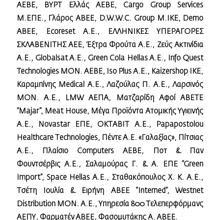
ΑΕΒΕ, ΒΥΡΤ Ελλάς ΑΕΒΕ, Cargo Group Services
Μ.ΕΠΕ., Γλάρος ΑΒΕΕ, D.W.W.C. Group Μ.ΙΚΕ, Demo
ABEE, Ecoreset A.E., ΕΛΛΗΝΙΚΕΣ ΥΠΕΡΑΓΟΡΕΣ
ΣΚΛΑΒΕΝΙΤΗΣ AEE, Έξτρα Φρούτα Α.Ε., Ζεύς Ακτινίδια
Α.Ε., Globalsat A.E., Green Cola Hellas A.E., Info Quest
Technologies ΜΟΝ. ΑΕΒΕ, Iso Plus Α.Ε., Kaizershop ΙΚΕ,
Καραμπίνης Medical Α.Ε., Λαζούλας Π. Α.Ε., Λαρσινός
ΜΟΝ. Α.E., LMW AΕΠΑ, Ματζαρίδη Αφοί ΑΒΕΤΕ
”Majar”, Meat House, Μέγα Προϊόντα Ατομικής Υγιεινής
Α.Ε., Novastar ΕΠΕ, OΚΤΑΒΙΤ Α.Ε., Papapostolou
Healthcare Τechnologies, Πέντε Α.Ε. «Γαλαξίας», Πίτσιας
Α.Ε., Πλαίσιο Computers ΑΕΒΕ, Ποτ & Παν
Φουντσέρβις Α.Ε., Σαλαμούρας Γ. & Α. ΕΠΕ ”Green
Import”, Space Hellas Α.Ε., Σταθακόπουλος Χ. Κ. Α.Ε.,
Τσέτη Ιουλία & Ειρήνη ΑΒΕΕ “Interned”, Westnet
Distribution ΜΟΝ. A.E., Υπηρεσία 800 Τελεπερφόρμανς
ΑΕΠΥ, Φαρματέν ΑΒΕΕ, Φασομυτάκης A. ΑΒΕΕ.