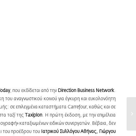
Today
, που εκδίδεται από την
Direction Βusiness Network
.
γκη του αναγνωστικού κοινού για έγκυρη και ευκολονόητη
μής: σε επιλεγμένα καταστήματα Carrefour, καθώς και σε
στα ταξί της
Τaxiplon
. Η πρώτη έκδοση, με την επιμέλεια
«υπογραφή» καταξιωμένων ειδικών συνεργατών. Βέβαια, δεν
αι του προέδρου του
Ιατρικού Συλλόγου Αθήνας, Γιώργου