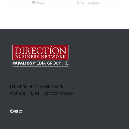
Αγορά
Λεπτομέρειες
Direction Business Network
Αριθμός Γ.Ε.ΜΗ. 125702501000