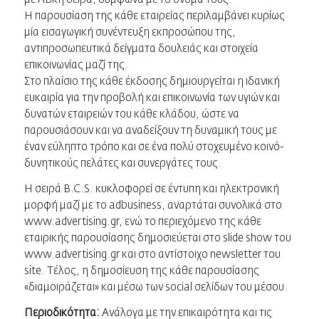
Η παρουσίαση της κάθε εταιρείας περιλαμβάνει κυρίως
μία εισαγωγική συνέντευξη εκπροσώπου της,
αντιπροσωπευτικά δείγματα δουλειάς και στοιχεία
επικοινωνίας μαζί της.
Στο πλαίσιο της κάθε έκδοσης δημιουργείται η ιδανική
ευκαιρία για την προβολή και επικοινωνία των υγιών και
δυνατών εταιρειών του κάθε κλάδου, ώστε να
παρουσιάσουν και να αναδείξουν τη δυναμική τους με
έναν εύληπτο τρόπο και σε ένα πολύ στοχευμένο κοινό-
δυνητικούς πελάτες και συνεργάτες τους.
Η σειρά B.C.S. κυκλοφορεί σε έντυπη και ηλεκτρονική
μορφή μαζί με το adbusiness, αναρτάται συνολικά στο
www.advertising.gr
, ενώ το περιεχόμενο της κάθε
εταιρικής παρουσίασης δημοσιεύεται στο slide show του
www.advertising.gr
και στο αντίστοιχο newsletter του
site. Τέλος, η δημοσίευση της κάθε παρουσίασης
«διαμοιράζεται» και μέσω των social σελίδων του μέσου.
Περιοδικότητα:
Ανάλογα με την επικαιρότητα και τις