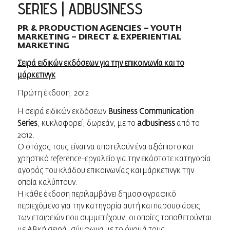
SERIES | ADBUSINESS
PR & PRODUCTION AGENCIES – YOUTH
MARKETING – DIRECT & EXPERIENTIAL
MARKETING
Σειρά ειδικών εκδόσεων για την επικοινωνία και το
μάρκετινγκ
Πρώτη έκδοση: 2012
Η σειρά ειδικών εκδόσεων
Business Communication
Series
, κυκλοφορεί, δωρεάν, με το
adbusiness
από το
2012.
Ο στόχος τους είναι να αποτελούν ένα αξιόπιστο και
χρηστικό reference-εργαλείο για την εκάστοτε κατηγορία
αγοράς του κλάδου επικοινωνίας και μάρκετινγκ την
οποία καλύπτουν.
Η κάθε έκδοση περιλαμβάνει δημοσιογραφικό
περιεχόμενο για την κατηγορία αυτή και παρουσιάσεις
των εταιρειών που συμμετέχουν, οι οποίες τοποθετούνται
με ΑΒκή σειρά, σύμφωνα με το όνομά τους.