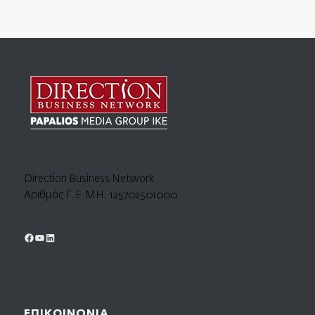
Direction Business Network
Αριθμός Γ.Ε.ΜΗ. 125702501000
ΕΠΙΚΟΙΝΩΝΙΑ