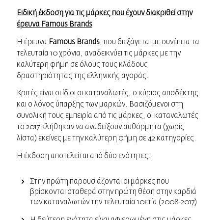
Ειδική έκδοση για τις μάρκες που έχουν διακριθεί στην
έρευνα
Famous Brands
Η έρευνα
Famous Brands
, που διεξάγεται με συνέπεια τα
τελευταία 10 χρόνια, αναδεικνύει τις μάρκες με την
καλύτερη φήμη σε όλους τους κλάδους
δραστηριότητας της ελληνικής αγοράς.
Κριτές είναι οι ίδιοι οι καταναλωτές, ο κύριος αποδέκτης
και ο λόγος ύπαρξης των μαρκών. Βασιζόμενοι στη
συνολική τους εμπειρία από τις μάρκες, οι καταναλωτές
το 2017 κλήθηκαν να αναδείξουν αυθόρμητα (χωρίς
λίστα) εκείνες με την καλύτερη φήμη σε 42 κατηγορίες.
Η έκδοση αποτελείται από δύο ενότητες:
Στην πρώτη παρουσιάζονται οι μάρκες που
βρίσκονται σταθερά στην πρώτη θέση στην καρδιά
των καταναλωτών την τελευταία 10ετία (2008-2017)
Η δεύτερη ενότητα είναι αφιερωμένη στις μάρκες