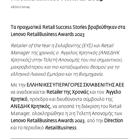
26/01/2024
Τα
πραγματικά Retail Success Stories
βραβεύθηκαν
στα
Lenovo RetailBusiness Awards 2023
Retailer of the Year η Σκλαβενίτης (ΕΥΣ) και Retail
Manager της χρονιάς ο Άγγελος Κρητικός (ΑΝΕΔΗΚ
Κρητικός) στην Τελετή Απονομής του πιο σημαντικού,
μακροβιότερου και πιο καταξιωμένου θεσμού για το
ελληνικό Λιανικό Εμπόριο και τη Βιομηχανία.
Με την
ΕΛΛΗΝΙΚΕΣ ΥΠΕΡΑΓΟΡΕΣ ΣΚΛΑΒΕΝΙΤΗΣ ΑΕΕ
να αναδεικνύεται
Retailer της Χρονιάς
και τον
Άγγελο
Κρητικό,
πρόεδρο και διευθύνοντα σύμβουλο της
ΑΝΕΔΗΚ Κρητικός,
να αποσπά τη διάκριση του Retail
Manager, ολοκληρώθηκε η 21η Τελετή Απονομής των
Lenovo RetailBusiness Awards 2023
, από την
Direction
και το περιοδικό
RetailBusiness
.