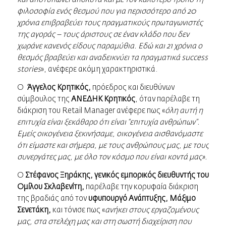
φιλοσοφία ενός θεσμού που για περισσότερο από 20
χρόνια επιβραβεύει τους πραγματικούς πρωταγωνιστές
της αγοράς – τους άριστους σε έναν κλάδο που δεν
χωράνε κανενός είδους παραμύθια. Εδώ και 21 χρόνια ο
θεσμός βραβεύει και αναδεικνύει τα πραγματικά success
stories
», ανέφερε ακόμη χαρακτηριστικά.
Ο
Άγγελος Κρητικός,
πρόεδρος και διευθύνων
σύμβουλος της
ΑΝΕΔΗΚ Κρητικός
, όταν παρέλαβε τη
διάκριση του Retail Manager ανέφερε πως «
όλη αυτή η
επιτυχία είναι ξεκάθαρο ότι είναι “επιτυχία ανθρώπων”.
Εμείς οικογένεια ξεκινήσαμε, οικογένεια αισθανόμαστε
ότι είμαστε και σήμερα, με τους ανθρώπους μας, με τους
συνεργάτες μας, με όλο τον κόσμο που είναι κοντά μας».
Ο
Στέφανος Ξηράκης, γενικός εμπορικός διευθυντής του
Ομίλου Σκλαβενίτη,
παρέλαβε την κορυφαία διάκριση
της βραδιάς από τον
υφυπουργό Ανάπτυξης, Μάξιμο
Σενετάκη,
και τόνισε πως «
ανήκει στους εργαζομένους
μας, στα στελέχη μας και στη σωστή διαχείριση που