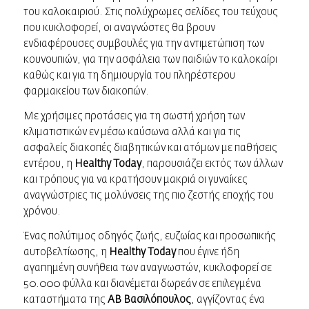
του καλοκαιριού. Στις πολύχρωμες σελίδες του τεύχους
που κυκλοφορεί, οι αναγνώστες θα βρουν
ενδιαφέρουσες συμβουλές για την αντιμετώπιση των
κουνουπιών, για την ασφάλεια των παιδιών το καλοκαίρι
καθώς και για τη δημιουργία του πληρέστερου
φαρμακείου των διακοπών.
Με χρήσιμες προτάσεις για τη σωστή χρήση των
κλιματιστικών εν μέσω καύσωνα αλλά και για τις
ασφαλείς διακοπές διαβητικών και ατόμων με παθήσεις
εντέρου, η
Healthy Today
, παρουσιάζει εκτός των άλλων
και τρόπους για να κρατήσουν μακριά οι γυναίκες
αναγνώστριες τις μολύνσεις της πιο ζεστής εποχής του
χρόνου.
Ένας πολύτιμος οδηγός ζωής, ευζωίας και προσωπικής
αυτοβελτίωσης, η
Healthy Today
που έγινε ήδη
αγαπημένη συνήθεια των αναγνωστών, κυκλοφορεί σε
50.000 φύλλα και διανέμεται δωρεάν σε επιλεγμένα
καταστήματα της
ΑΒ Βασιλόπουλος
, αγγίζοντας ένα