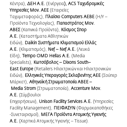
Κέντρα),
ΔΕΗ Α.
E
.
(Ενέργεια
),
ACS
Ταχυδρομικές
Υπηρεσίες Μον. ΑΕΕ
(Εταιρείες
Ταχυμεταφοράς),
Πλαίσιο
Computers
ΑΕΒΕ
(Η/Υ –
Προϊόντα Τεχνολογίας),
Παπαστράτος Μον.
ΑΒΕΣ
(Καπνικά Προϊόντα),
Κόσμος Σπορ
Α.Ε.
(Καταστήματα Αθλητικών
Ειδών),
Daikin
Συστήματα Κλιματισμού Ελλάς
Α.Ε.
(Κλιματισμός),
Nef
–
Nef
Α.Ε.
(Λευκά
Είδη),
Tempo
OMD
Hellas
A
.Ε.
(Media
Specialists),
Κωτσόβολος –
Dixons
South
–
East
Europe
(Retailers Ηλεκτρικών και Ηλεκτρονικών
Ειδών),
Ελληνικές Υπεραγορές Σκλαβενίτης ΑΕΕ
(Σούπερ
Μάρκετ),
Αθηναϊκή Στρωματοποιία ΑΒΕΕ –
Media
Strom
(Στρωματοποιία),
Accenture
Μον.
Α.Ε.
(Σύμβουλοι
Επιχειρήσεων),
Unison
Facility
Services
A
.
E
.
(Υπηρεσίες
Facility Management),
ΠΕΙΦΑΣΥΝ
(Φαρμακαποθήκες
-Συνεταιρισμοί),
ΜΕΓΑ Προϊόντα Ατομικής Υγιεινής
Α.Ε.
(Χαρτικά Ατομικής Υγιεινής – Tissue).