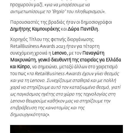
προχωρούν μαζί, «
για να μπορέσουμε
να
αντιμετωπίσουμε το “θηρίο” του πληθωρισμού».
Παρουσιαστές της βραδιάς ήταν οι δημοσιογράφοι
Δημήτρης Καμπουράκης
και
Δώρα Παντέλη.
Χορηγός Τίτλου της φετινής διοργάνωσης
RetailBusiness Awards 2023 ήταν για τέταρτη
συνεχόμενη χρονιά η
Lenovo,
με τον
Παναγιώτη
Μακρυνιώτη, γενικό διευθυντή της εταιρείας για Ελλάδα
και Κύπρο,
να σημειώνει, μεταξύ άλλων στο χαιρετισμό
του πως «
τα
RetailBusiness
Awards
έχουν γίνει θεσμός
και για τη
Lenovo
. Συνεχίζουμε σταθερά και με πολλή
χαρά να στηρίζουμε αυτό τον καταξιωμένο θεσμό, γιατί
ως παγκόσμιος ηγέτης στο χώρο της τεχνολογίας στη
Lenovo
θεωρούμε καθήκον μας να στηρίζουμε την
επιβράβευση της καινοτομίας και της
δημιουργικότητας».