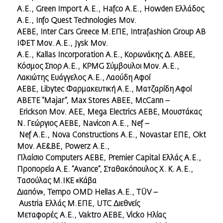
Α.Ε.,
Green
Import
Α.Ε.,
Hafco
Α.Ε.,
Howden
Ελλάδος
Α.Ε.,
Info
Quest
Technologies
Μον.
ΑΕΒΕ,
Inter
Cars
Greece
Μ.ΕΠΕ,
Intrafashion
Group
ΑΒΕΕ,
ΙΦΕΤ Μον. Α.Ε.,
Jysk
Μον.
Α.Ε.,
Kallas
Incorporation
Α.Ε., Κορωνάκης Δ. ΑΒΕΕ,
Κόσμος Σπορ Α.Ε.,
KPMG
Σύμβουλοι Μον. Α.Ε.,
Λακιώτης Ευάγγελος Α.Ε., Λαούδη Αφοί
ΑΕΒΕ,
Libytec
Φαρμακευτική Α.Ε., Ματζαρίδη Αφοί
ΑΒΕΤΕ ”
Majar
”,
Max
Stores
Α
BEE
,
McCann
–
Erickson
Μον.
AEE
,
Mega
Electrics
AEBE
, Μουστάκας
Ν. Γεώργιος ΑΕΒΕ,
Navicon
Α.Ε.,
Nef
–
Nef
Α.Ε.,
Nova
Constructions
Α.Ε.,
Novastar
ΕΠΕ,
Oktabit
Μον. ΑΕ&ΒΕ,
Powerz
Α.Ε.,
Πλαίσιο
Computers
ΑΕΒΕ,
Premier
Capital
Ελλάς Α.Ε.,
Προπορεία Α.Ε. ”
Avance
”, Σταθακόπουλος Χ. Κ. Α.Ε.,
Τασούλας Μ.ΙΚΕ «Κάβα
Διαπόν»,
Tempo
OMD
Hellas
A
.
E
.,
T
Ü
V
–
Austria
Ελλάς Μ.ΕΠΕ,
UTC
Διεθνείς
Μεταφορές
A
.
E
.,
Vaktro
AEBE
,
Vicko
Ηλίας