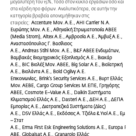
μεγαλύτερη του 15%, τόσο στον κύκλο εργασιών όσο και
στα κέρδη προ φόρων. Αναλυτικότερα, σε αυτήν την
κατηγορία βραβεία απονεμήθηκαν στις
εταιρείες:
Accenture
Μον. Α.Ε.,
AHI
Carrier
Ν.Α.
Ευρώπης Μον. Α.Ε., Αθηναϊκή Στρωματοποιία ΑΒΕΕ
(
Media
Strom
),
Altex
Α.Ε., Αμβροσία Α.Ε., Άμβυξ Α.Ε.,
Αναστασόπουλος Γ. Βασίλειος
Α.Ε.,
Andreas
Stihl
Μον.
A
.
E
.,
B
&
F
ΑΒΕΕ Ενδυμάτων,
Βαμβακάς Βιομηχανικός Εξοπλισμός Α.Ε., Βιακάρ
Α.Ε.,
BIC
Βιολέξ Μον. ΑΒΕΕ,
Big
Solar
Α.Ε., Βιοϊατρική
Α.Ε., Βιολάντα Α.Ε.,
Bold
Ogilvy
Α.Ε.
Επικοινωνίας,
Brink
‘
s
Security
Services
A
.
E
., Βυρτ Ελλάς
Μον. ΑΕΒΕ,
Cargo
Group
Services
Μ.ΕΠΕ, Γρηγόρης
ΑΒΕΕ,
Cosmote
E
–
Value
A
.
E
.,
Daikin
Συστήματα
Κλιματισμού Ελλάς Α.Ε.,
Dasteri
Α.Ε., ΔΕΗ Α.Ε., ΔΕΠΑ
Εμπορίας Α.Ε., Διατραπεζικά Συστήματα (Δίας)
Α.Ε.,
DSV
Ελλάς Α.Ε., Εκδόσεις Α. Τζιόλα & Υιοί Α.Ε., Εμ
– Στατ
Α.
E
.,
Erma
First
Esk
Engineering
Solutions
Α.Ε.,
Europa
Profil
ΑΒΕ,
Globalsat
A
.
E
.,
Granarolo
Ελλάς