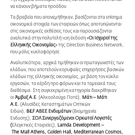
να κάνουν βήματα προόδου.
Τα βραβεία που απονεμήθηκαν, βασίζονται στα επίσημα
οικονομικά στοιχεία των εταιρειών όπως αποτυπώνονται
στις οικονομικές εκθέσεις τους και παρουσιάζονται
αναλυτικά στην πολυτελή 10η έκδοση «
Οι Ισχυροί της
Ελληνικής Οικονομίας
» της Direction Βusiness Network,
που μόλις κυκλοφόρησε.
Αναλυτικότερα, αρχικά τιμήθηκαν οι πρωταγωνιστές των
κλάδων, που αποτελούν κορυφαίες επιχειρήσεις βασικών
κλάδων της ελληνικής οικονομίας, με βάση τον κύκλο
εργασιών, τα κέρδη προ φόρων και τα ταμειακά τους
διαθέσιμα. Στη συγκεκριμένη κατηγορία διακρίθηκαν
οι
Άμβυξ Α.Ε
. (Αλκοολούχα Ποτά),
Μάτι – Μάτι
Α.Ε.
(Αλυσίδες Καταστημάτων Οπτικών
Ειδών),
B
&
F
ΑΒΕΕ Ενδυμάτων
(Βιομηχανία
Ένδυσης),
ΣΟΛ Συνεργαζόμενοι Ορκωτοί Λογιστές
(
Ελεγκτικές Εταιρείες),
Lamda
Development
–
The
Mall
Athens
,
Golden
Hall
,
Mediterranean
Cosmos
,
Desi