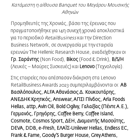
Κατάμεστη η αίθουσα Banquet του Μεγάρου Μουσικής
Αθηνών
Προμηθευτές της Χρονιάς, βάσει της έρευνας που
πραγματοποιήθηκε για 14η συνεχή χρονιά αποκλειστικά
για το περιοδικό
RetailBusiness
και την Direction
Business Network, σε συνεργασία με την εταιρεία
ερευνών The Hellenic Research House, αναδείχθηκαν οι
Γρ. Σαράντης
(Non Food),
Βίκος
(Food & Drink),
Β/S/H
(Λευκές – Μαύρες Συσκευές) και
Lenovo
(Τεχνολογία).
Στις εταιρείες που απέσπασαν διάκριση στα Lenovo
RetailBusiness Awards 2023 συμπεριλαμβάνονται οι:
ΑΒ
Βασιλόπουλος, ALFA Αθανάσιος Δ. Κουκουτάρης,
ΑΝΕΔΗΚ
K
ρητικός, Answear,
A
ΠΣΙ Πίνδος,
Arla
Foods
Hellas
,
attp
, Avin Oil,
Bold
Ogilvy
, Γαλαξίας (Πέντε Α.Ε.),
Γερμανός, Γρηγόρης,
Coffee
Berry,
Coffee
Island
,
Cosmote
, C
osmos
S
port
, ΔΕΗ, Διαμαντής Μασούτης,
DEVA
, DDB, e-Fresh, ΕΛΑΪΣ-
Unilever
Hellas
, Ε
ndless
EC
,
Frank & Fame, Goody’S Burger House, Grey Athens,