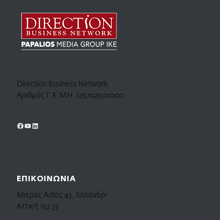
Direction Business Network
Αριθμός Γ.Ε.ΜΗ. 125702501000
ΕΠΙΚΟΙΝΩΝΙΑ
Μικράς Ασίας 43, Χαλάνδρι
Αττική 152 33