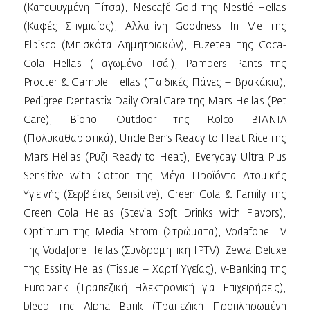
(Κατεψυγμένη Πίτσα), Nescafé Gold της Nestlé Hellas
(Καφές Στιγμιαίος), Αλλατίνη Goodness In Me της
Elbisco (Μπισκότα Δημητριακών), Fuzetea της Coca-
Cola Hellas (Παγωμένο Τσάι), Pampers Pants της
Procter & Gamble Hellas (Παιδικές Πάνες – Βρακάκια),
Pedigree Dentastix Daily Oral Care της Mars Hellas (Pet
Care), Bionol Outdoor της Rolco ΒΙΑΝΙΛ
(Πολυκαθαριστικά), Uncle Ben’s Ready to Heat Rice της
Mars Hellas (Ρύζι Ready to Heat), Everyday Ultra Plus
Sensitive with Cotton της Μέγα Προϊόντα Ατομικής
Υγιεινής (Σερβιέτες Sensitive), Green Cola & Family της
Green Cola Hellas (Stevia Soft Drinks with Flavors),
Optimum της Media Strom (Στρώματα), Vodafone TV
της Vodafone Hellas (Συνδρομητική IPTV), Zewa Deluxe
της Essity Hellas (Tissue – Χαρτί Υγείας), v-Banking της
Eurobank (Τραπεζική Ηλεκτρονική για Επιχειρήσεις),
bleep της Alpha Bank (Τραπεζική Προπληρωμένη