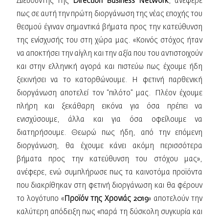
Διευθυντής της
Direction Business Network
, ανέφερε
πως σε αυτή την πρώτη διοργάνωση της νέας εποχής του
θεσμού έγιναν σημαντικά βήματα προς την κατεύθυνση
της ενίσχυσής του στη χώρα μας. «Κοινός στόχος ήταν
να αποκτήσει την αίγλη και την αξία που του αντιστοιχούν
και στην ελληνική αγορά και πιστεύω πως έχουμε ήδη
ξεκινήσει να το κατορθώνουμε. Η φετινή παρθενική
διοργάνωση αποτελεί τον “πιλότο” μας. Πλέον έχουμε
πλήρη και ξεκάθαρη εικόνα για όσα πρέπει να
ενισχύσουμε, άλλα και για όσα οφείλουμε να
διατηρήσουμε. Θεωρώ πως ήδη, από την επόμενη
διοργάνωση, θα έχουμε κάνει ακόμη περισσότερα
βήματα προς την κατεύθυνση του στόχου μας»,
ανέφερε, ενώ συμπλήρωσε πως τα καινοτόμα προϊόντα
που διακρίθηκαν στη φετινή διοργάνωση και θα φέρουν
το λογότυπο «
Προϊόν της Χρονιάς 2019
» αποτελούν την
καλύτερη απόδειξη πως «παρά τη δύσκολη συγκυρία και