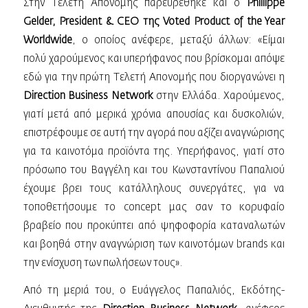
Στην Τελετή Απονομής παρευρέθηκε και ο
Phillippe
Gelder, President & CEO της Voted Product of the Year
Worldwide
, o οποίος ανέφερε, μεταξύ άλλων: «Είμαι
πολύ χαρούμενος και υπερήφανος που βρίσκομαι απόψε
εδώ για την πρώτη Τελετή Απονομής που διοργανώνει η
Direction Business Network
στην Ελλάδα. Χαρούμενος,
γιατί μετά από μερικά χρόνια απουσίας και δυσκολιών,
επιστρέφουμε σε αυτή την αγορά που αξίζει αναγνώρισης
για τα καινοτόμα προϊόντα της. Υπερήφανος, γιατί στο
πρόσωπο του Βαγγέλη και του Κωνσταντίνου Παπαλιού
έχουμε βρει τους κατάλληλους συνεργάτες, για να
τοποθετήσουμε το concept μας σαν το κορυφαίο
βραβείο που προκύπτει από ψηφοφορία καταναλωτών
και βοηθά στην αναγνώριση των καινοτόμων brands και
την ενίσχυση των πωλήσεων τους».
Από τη μεριά του, ο Ευάγγελος Παπαλιός, Εκδότης-