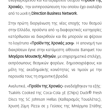
αναγνωρισμένου και καταξιωμένου θεσμού «
Προϊόν της
Χρονιάς
», την αντιπροσώπευση του οποίου έχει αναλάβει
από το 2018 η
Direction Βusiness Network.
Στην πρώτη διοργάνωση της νέας εποχής του θεσμού
στην Ελλάδα, προϊόντα από 19 διαφορετικές κατηγορίες
κατόρθωσαν να διακριθούν και θα μπορούν να φέρουν
το λογότυπο «
Προϊόν της Χρονιάς 2019
». Η απονομή των
διακρίσεων έγινε στην κατάμεστη αίθουσα Banquet του
Μεγάρου Μουσικής Αθηνών
, με επιχειρηματικά στελέχη,
εκπρόσωπους θεσμικών φορέων, δημοσιογράφους και
μέλη της ακαδημαϊκής κοινότητας να τιμούν με την
παρουσία τους τη σημαντική βραδιά.
Αναλυτικά, «
Προϊόν της Χρονιάς
» αναδείχθηκαν τα εξής:
Tsakiris Cooked της Coca-Cola 3E (Chips) Duck® Fresh
Discs της SC Johnson Hellas (Καθαρισμός Τουαλέτας),
Χρυσή Ζύμη Pizza σε 3 Γεύσεις της Μπάρμπα Στάθης