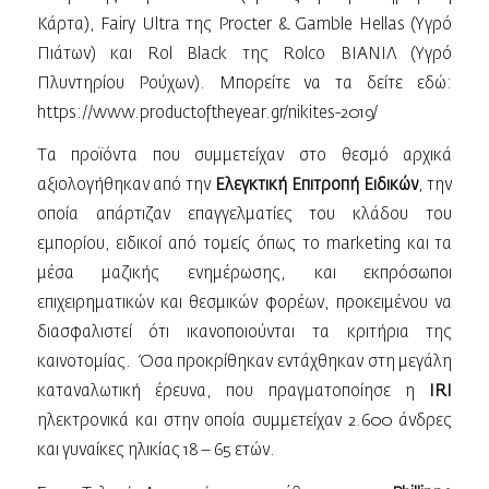
Κάρτα), Fairy Ultra της Procter & Gamble Hellas (Υγρό
Πιάτων) και Rol Black της Rolco ΒΙΑΝΙΛ (Υγρό
Πλυντηρίου Ρούχων). Μπορείτε να τα δείτε εδώ:
https://www.productoftheyear.gr/nikites-2019/
Τα προϊόντα που συμμετείχαν στο θεσμό αρχικά
αξιολογήθηκαν από την
Ελεγκτική Επιτροπή Ειδικών
, την
οποία απάρτιζαν επαγγελματίες του κλάδου του
εμπορίου, ειδικοί από τομείς όπως το marketing και τα
μέσα μαζικής ενημέρωσης, και εκπρόσωποι
επιχειρηματικών και θεσμικών φορέων, προκειμένου να
διασφαλιστεί ότι ικανοποιούνται τα κριτήρια της
καινοτομίας. Όσα προκρίθηκαν εντάχθηκαν στη μεγάλη
καταναλωτική έρευνα, που πραγματοποίησε η
IRI
ηλεκτρονικά και στην οποία συμμετείχαν 2.600 άνδρες
και γυναίκες ηλικίας 18 – 65 ετών.