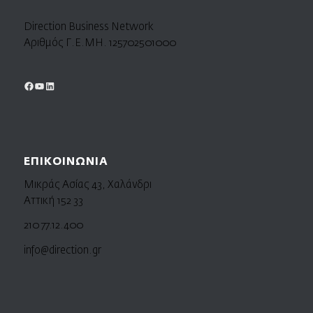
Direction Business Network
Αριθμός Γ.Ε.ΜΗ. 125702501000
ΕΠΙΚΟΙΝΩΝΙΑ
Μικράς Ασίας 43, Χαλάνδρι
Αττική 152 33
210 77.12.400
info@direction.gr