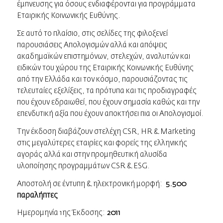
έμπνευσης για όσους ενδιαφέρονται για προγράμματα
Εταιρικής Κοινωνικής Ευθύνης.
Σε αυτό το πλαίσιο, στις σελίδες της φιλοξενεί
παρουσιάσεις Απολογισμών αλλά και απόψεις
ακαδημαϊκών επιστημόνων, στελεχών, αναλυτών και
ειδικών του χώρου της Εταιρικής Κοινωνικής Ευθύνης
από την Ελλάδα και τον κόσμο, παρουσιάζοντας τις
τελευταίες εξελίξεις, τα πρότυπα και τις προδιαγραφές
που έχουν εδραιωθεί, που έχουν σημασία καθώς και την
επενδυτική αξία που έχουν αποκτήσει πια οι Απολογισμοί.
Την έκδοση διαβάζουν στελέχη CSR, ΗR & Marketing
στις μεγαλύτερες εταιρίες και φορείς της ελληνικής
αγοράς αλλά και στην προμηθευτική αλυσίδα
υλοποίησης προγραμμάτων CSR & ESG.
Αποστολή σε έντυπη & ηλεκτρονική μορφή:
5.500
παραλήπτες
Ημερομηνία 1ης Έκδοσης:
2011