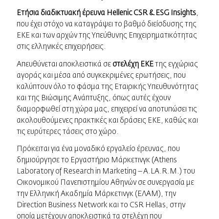
Ετήσια διαδικτυακή έρευνα Hellenic CSR & ESG Insights
,
που έχει στόχο να καταγράψει το βαθμό διείσδυσης της
ΕΚΕ και των αρχών της Υπεύθυνης Επιχειρηματικότητας
στις ελληνικές επιχειρήσεις.
Απευθύνεται αποκλειστικά σε
στελέχη ΕΚΕ
της εγχώριας
αγοράς και μέσα από συγκεκριμένες ερωτήσεις, που
καλύπτουν όλο το φάσμα της Εταιρικής Υπευθυνότητας
και της Βιώσιμης Ανάπτυξης, όπως αυτές έχουν
διαμορφωθεί στη χώρα μας, επιχειρεί να αποτυπώσει τις
ακολουθούμενες πρακτικές και δράσεις ΕΚΕ, καθώς και
τις ευρύτερες τάσεις στο χώρο.
Πρόκειται για ένα μοναδικό εργαλείο έρευνας, που
δημιούργησε το Εργαστήριο Μάρκετινγκ (Athens
Laboratory of Research in Marketing – A.LA.R.M.) του
Οικονομικού Πανεπιστημίου Αθηνών σε συνεργασία με
την Ελληνική Ακαδημία Μάρκετινγκ (ΕΛΑΜ), την
Direction Business Network και το CSR Hellas, στην
οποία μετέχουν αποκλειστικά τα στελέχη που