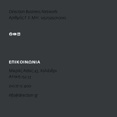
Direction Business Network
Αριθμός Γ.Ε.ΜΗ. 125702501000
ΕΠΙΚΟΙΝΩΝΙΑ
Μικράς Ασίας 43, Χαλάνδρι
Αττική 152 33
210 77.12.400
info@direction.gr