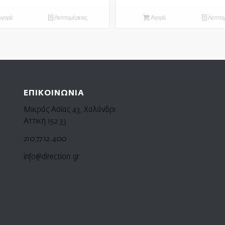
γορά
Λεπτομέρειες
Αγορά
Λεπτομ
ΕΠΙΚΟΙΝΩΝΙΑ
Μικράς Ασίας 43, Χαλάνδρι
Αττική 152 33
210 77.12.400
info@direction.gr