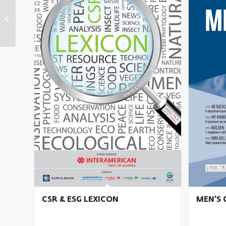
Ελληνική
Βιομηχανία
Πυλώνας
Ανάπτυξης &...
CSR & ESG LEXICON
MEN’S 