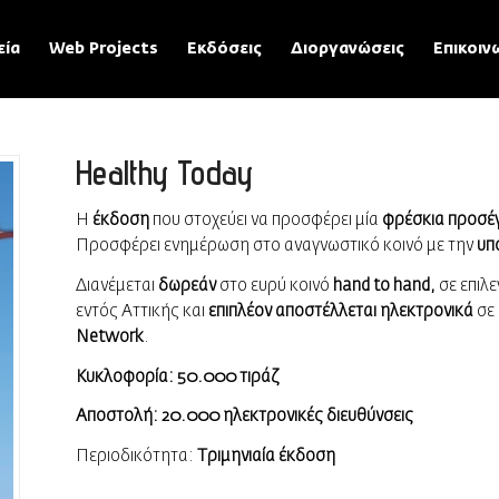
εία
Web Projects
Εκδόσεις
Διοργανώσεις
Επικοιν
Healthy Today
Η
έκδοση
που στοχεύει να προσφέρει μία
φρέσκια προσέγ
Προσφέρει ενημέρωση στο αναγνωστικό κοινό με την
υπ
Διανέμεται
δωρεάν
στο ευρύ κοινό
hand to hand
,
σε επιλ
εντός Αττικής και
επιπλέον αποστέλλεται ηλεκτρονικά
σε
Network
.
Κυκλοφορία: 50.000 τιράζ
Αποστολή: 20.000 ηλεκτρονικές διευθύνσεις
Περιοδικότητα:
Τριμηνιαία έκδοση