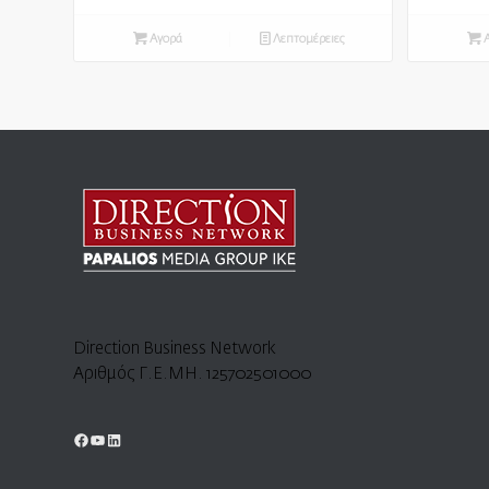
Αγορά
Λεπτομέρειες
Α
Direction Business Network
Αριθμός Γ.Ε.ΜΗ. 125702501000